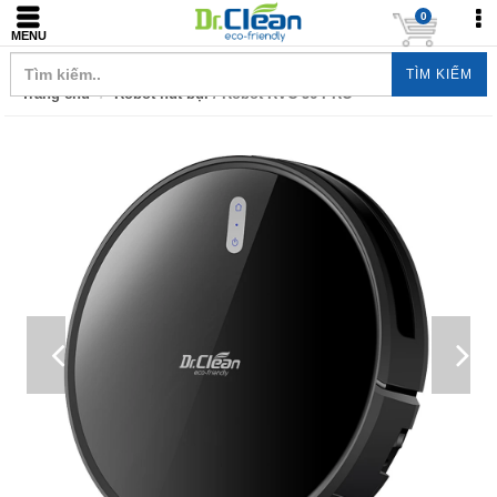
0
MENU
TÌM KIẾM
Trang chủ
Robot hút bụi
/ Robot RVC 56 PRO