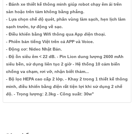
- Bánh xe thiết kế thông minh giúp robot chạy êm ái trên
sàn hoặc trên tảm không bằng phẳng.
- Lựa chọn chế độ quét, phân vùng làm sạch, hẹn lịch làm
sạch trước, tự động về sạc.
- Điều khiển bằng Wifi thông qua App điện thoại.
- Phiên bản tiếng Việt trên cả APP và Voice.
- Động cơ: Nidec Nhật Bản.
- Độ ồn siêu êm < 22 dB. - Pin Lion dung lượng 2600 mAh
siêu bền, sử dụng liên tục 2 giờ - Hệ thống 10 cảm biến
chống va chạm, rơi vỡ, nhận biết thảm...
- Bộ lọc HEPA cao cấp 2 lớp. - Khay 2 trong 1 thiết kế thông
minh, điều khiển bằng điện rất tiện lợi khi sử dụng 2 chế
độ. - Trọng lượng: 2.3kg - Công suất: 30w"