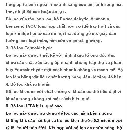
trợ giúp từ bên ngoài như ánh sáng cực tím, ánh sáng mặt
trời, nhiệt độ cao hoặc áp lực.
Bộ lọc xúc tác lạnh loại bỏ Formaldehyde, Ammonia,
Benzene, TVOC (các hợp chất hữu cơ (dễ bay hơi) và các
loại khí độc hại từ các đồ nội thất dùng gỗ ép, giấy dán
tường, các loại thảm, rèm cửa và ga trải giường.
3. Bộ lọc Formaldehyde
Bộ lọc này được thiết kế với hình dạng tổ ong độc đáo
chứa các chất xúc tác giúp nhanh chóng hấp thụ và phân
hủy Formaldehyde một cách nhanh chóng và mạnh mẽ. Bộ
lọc làm bằng vật liệu chất lượng hàng đầu để tăng độ bền.
4. Bộ lọc kháng khuẩn
Bộ lọc Microns với chất chống vi khuẩn có thể tiêu diệt vi
khuẩn trong không khí một cách hiệu quả.
5. Bộ lọc HEPA hiệu quả cao
Bộ lọc này được sử dụng để lọc các mầm bệnh trong
không khí, các hạt bụi và bụi có kích thước 0,3 micron với
tỷ lệ lên tới trên 99%. Kết hợp với bộ lọc đa chức năng, bộ