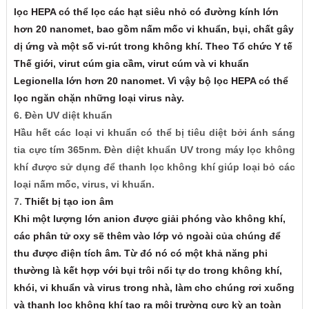
lọc HEPA có thể lọc các hạt siêu nhỏ có đường kính lớn
hơn 20 nanomet, bao gồm nấm mốc vi khuẩn, bụi, chất gây
dị ứng và một số vi-rút trong không khí. Theo Tổ chức Y tế
Thế giới, virut cúm gia cầm, virut cúm và vi khuẩn
Legionella lớn hơn 20 nanomet. Vì vậy bộ lọc HEPA có thể
lọc ngăn chặn những loại virus này.
6. Đèn UV diệt khuẩn
Hầu hết các loại vi khuẩn có thể bị tiêu diệt bởi ánh sáng
tia cực tím 365nm. Đèn diệt khuẩn UV trong máy lọc không
khí được sử dụng để thanh lọc không khí giúp loại bỏ các
loại nấm mốc, virus, vi khuẩn.
7.
Thiết bị tạo ion âm
Khi một lượng lớn anion được giải phóng vào không khí,
các phân tử oxy sẽ thêm vào lớp vỏ ngoài của chúng để
thu được điện tích âm. Từ đó nó có một khả năng phi
thường là kết hợp với bụi trôi nổi tự do trong không khí,
khói, vi khuẩn và virus trong nhà, làm cho chúng rơi xuống
và thanh lọc không khí tạo ra môi trường cực kỳ an toàn