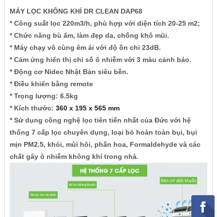
MÁY LỌC KHÔNG KHÍ DR CLEAN DAP68
* Công suất lọc 220m3/h, phù hợp với diện tích 20-25 m2;
* Chức năng bù ẩm, làm đẹp da, chống khô mũi.
* Máy chạy vô cùng êm ái với độ ồn chỉ 23dB.
* Cảm ứng hiển thị chỉ số ô nhiễm với 3 màu cảnh báo.
* Động cơ Nidec Nhật Bản siêu bền.
* Điều khiển bằng remote
* Trọng lượng: 6.5kg
* Kích thước:
360 x 195 x 565 mm
*
Sử dụng công nghệ lọc tiên tiến nhất của Đức với h
ệ
thống 7 cấp lọc chuyên dụng, loại bỏ hoàn toàn bụi, bụi
mịn PM2.5, khói, mùi hôi, phấn hoa, Formaldehyde và các
chất gây ô nhiễm không khí trong nhà.